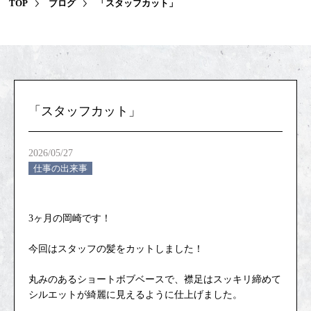
TOP
ブログ
「スタッフカット」
CONTACT
STAFF
「スタッフカット」
CAMPAIGN
2026/05/27
VOICE
仕事の出来事
PRODUCT
3ヶ月の岡崎です！
GALLERY
今回はスタッフの髪をカットしました！
丸みのあるショートボブベースで、襟足はスッキリ締めて
FAQ
シルエットが綺麗に見えるように仕上げました。