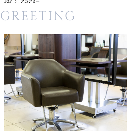
TOP
アカデミー
GREETING
CONTACT
STAFF
CAMPAIGN
VOICE
PRODUCT
GALLERY
FAQ