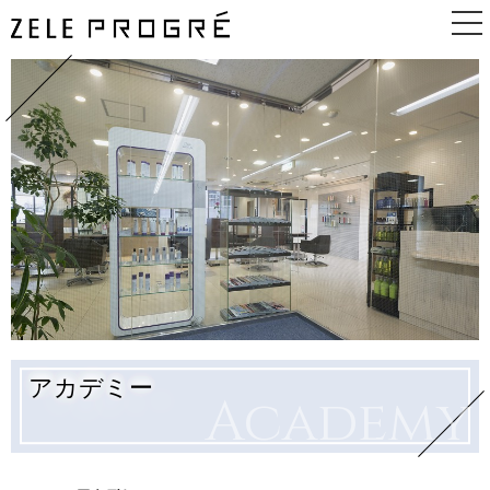
TOP
ABOUT
GUIDE
PRICE
BEGINNER
アカデミー
Academy
BLOG
NEWS