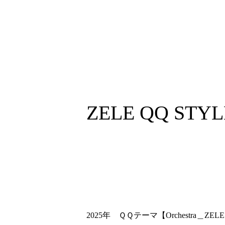
ZELE QQ STYL
2025年 ＱＱテーマ【Orchestra＿ZEL