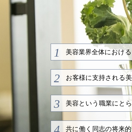
1
美容業界全体における
2
お客様に支持される美
3
美容という職業にと
4
共に働く同志の将来的