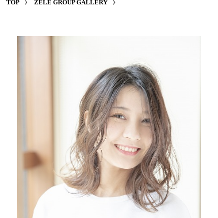
TOP
ZELE GROUP GALLERY
CONTACT
STAFF
CAMPAIGN
VOICE
PRODUCT
GALLERY
FAQ