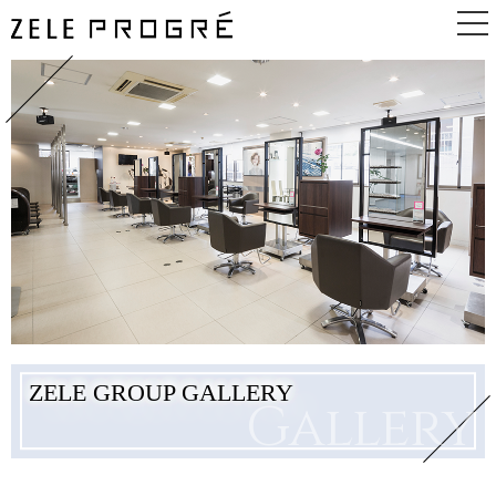
TOP
ABOUT
GUIDE
PRICE
BEGINNER
ZELE GROUP GALLERY
Gallery
BLOG
NEWS