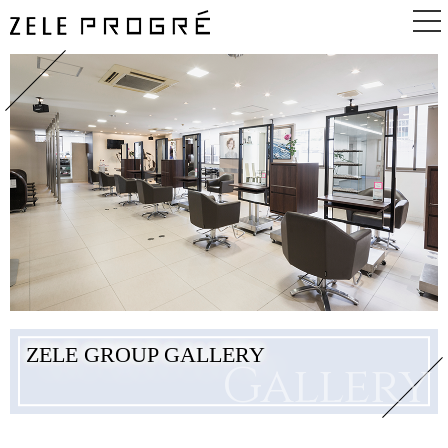
TOP
ABOUT
GUIDE
PRICE
BEGINNER
ZELE GROUP GALLERY
Gallery
BLOG
NEWS