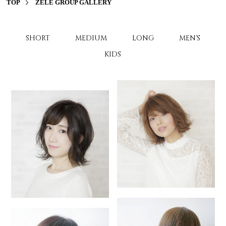
TOP
ZELE GROUP GALLERY
CONTACT
SHORT
MEDIUM
LONG
MEN'S
KIDS
STAFF
CAMPAIGN
VOICE
PRODUCT
GALLERY
FAQ