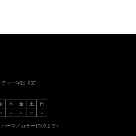
ーティー宇田川3F
水
木
金
土
日
○
○
○
○
○
 パーマ／カラー17:00まで）