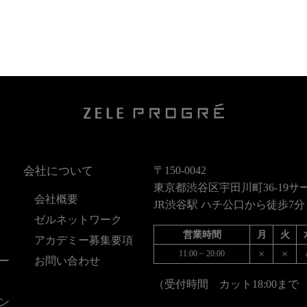
会社について
〒150-0042
東京都渋谷区宇田川町36-19サ
会社概要
JR渋谷駅 ハチ公口から徒歩7分
ゼルネットワーク
営業時間
月
火
アカデミー募集要項
×
×
11:00 ~ 20:00
ー
お問い合わせ
（受付時間 カット18:00まで
ン