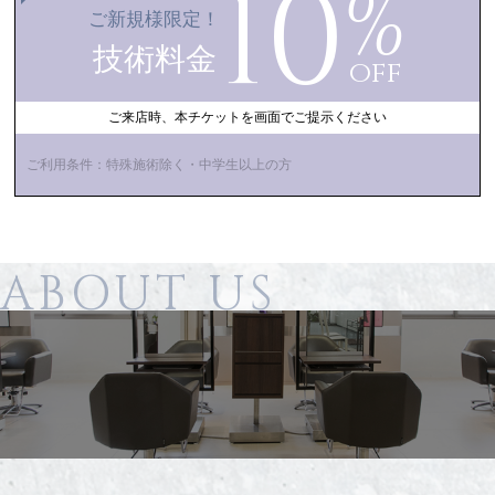
10
%
ご新規様限定！
技術料金
off
ご来店時、本チケットを画面でご提示ください
ご利用条件：特殊施術除く・中学生以上の方
ABOUT US