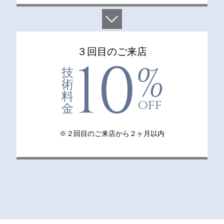
３回目のご来店
10
%
技
術
料
off
金
※２回目のご来店から２ヶ月以内