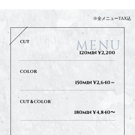
※全メニューTAX込
MENU
CUT
120min ¥2,200
COLOR
150min ¥2,640～
CUT＆COLOR
180min ¥4,840〜